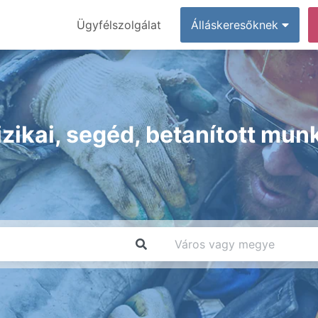
Ügyfélszolgálat
Álláskeresőknek
izikai, segéd, betanított mun