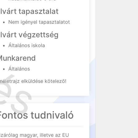
lvárt tapasztalat
Nem igényel tapasztalatot
lvárt végzettség
Általános iskola
Munkarend
Általános
néletrajz elküldése kötelező!
Fontos tudnivaló
izárólag magyar, illetve az EU