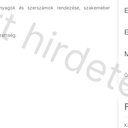
 anyagok és szerszámok rendezése, szakemeber
E
E
zettség.
Ö
K