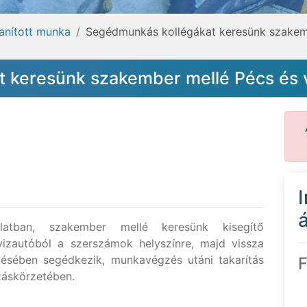
tanított munka
Segédmunkás kollégákat keresünk szakem
t keresünk szakember mellé Pécs és
á
solatban, szakember mellé keresünk kisegítő
vizautóból a szerszámok helyszínre, majd vissza
lésében segédkezik, munkavégzés utáni takarítás
F
záskörzetében.