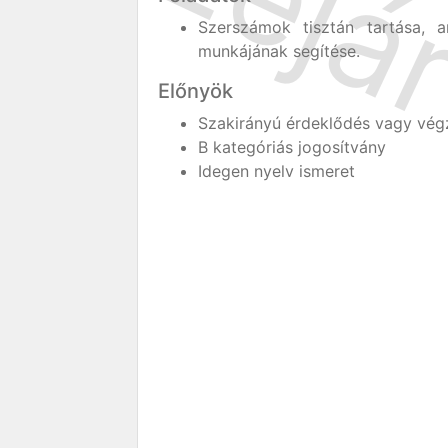
Szerszámok tisztán tartása,
munkájának segítése.
Előnyök
Szakirányú érdeklődés vagy vég
B kategóriás jogosítvány
Idegen nyelv ismeret