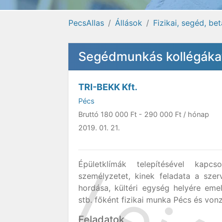
PecsAllas
Állások
Fizikai, segéd, be
Segédmunkás kollégáka
TRI-BEKK Kft.
Pécs
Bruttó
180 000 Ft
-
290 000 Ft
/ hónap
2019. 01. 21.
Épületklímák telepítésével kapc
személyzetet, kinek feladata a szer
hordása, kültéri egység helyére eme
stb. főként fizikai munka Pécs és von
Feladatok