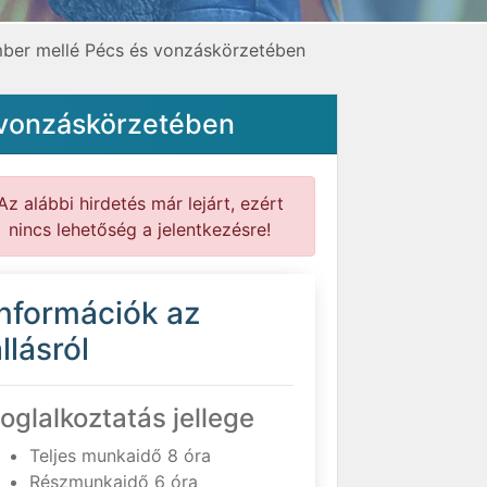
ber mellé Pécs és vonzáskörzetében
 vonzáskörzetében
Az alábbi hirdetés már lejárt, ezért
nincs lehetőség a jelentkezésre!
Információk az
llásról
oglalkoztatás jellege
Teljes munkaidő 8 óra
Részmunkaidő 6 óra