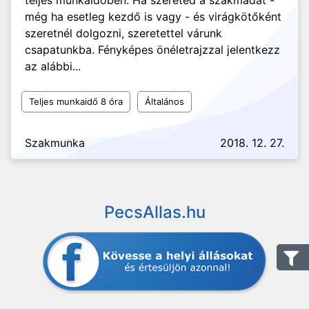
teljes munkaidőben. Ha szereted a szakmádat -
még ha esetleg kezdő is vagy - és virágkötőként
szeretnél dolgozni, szeretettel várunk
csapatunkba. Fényképes önéletrajzzal jelentkezz
az alábbi...
Teljes munkaidő 8 óra
Általános
Szakmunka
2018. 12. 27.
PecsAllas.hu