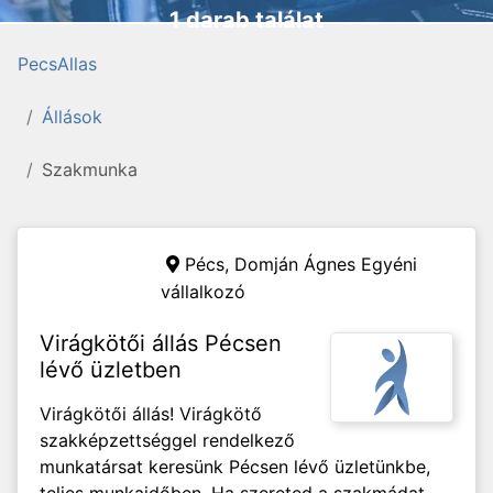
1 darab találat
PecsAllas
Állások
Szakmunka
Pécs,
Domján Ágnes Egyéni
vállalkozó
Virágkötői állás Pécsen
lévő üzletben
Virágkötői állás! Virágkötő
szakképzettséggel rendelkező
munkatársat keresünk Pécsen lévő üzletünkbe,