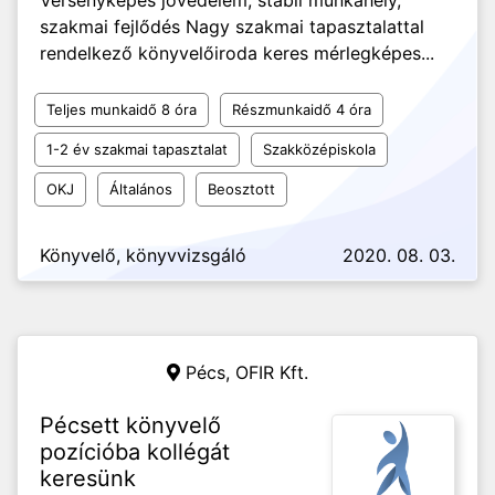
Versenyképes jövedelem, stabil munkahely,
szakmai fejlődés Nagy szakmai tapasztalattal
rendelkező könyvelőiroda keres mérlegképes...
Teljes munkaidő 8 óra
Részmunkaidő 4 óra
1-2 év szakmai tapasztalat
Szakközépiskola
OKJ
Általános
Beosztott
Könyvelő, könyvvizsgáló
2020. 08. 03.
Pécs,
OFIR Kft.
Pécsett könyvelő
pozícióba kollégát
keresünk