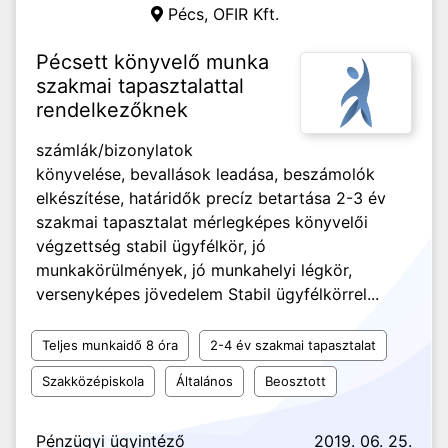
Pécs,
OFIR Kft.
Pécsett könyvelő munka
szakmai tapasztalattal
rendelkezőknek
számlák/bizonylatok
könyvelése, bevallások leadása, beszámolók
elkészítése, határidők precíz betartása 2-3 év
szakmai tapasztalat mérlegképes könyvelői
végzettség stabil ügyfélkör, jó
munkakörülmények, jó munkahelyi légkör,
versenyképes jövedelem Stabil ügyfélkörrel...
Teljes munkaidő 8 óra
2-4 év szakmai tapasztalat
Szakközépiskola
Általános
Beosztott
Pénzügyi ügyintéző
2019. 06. 25.