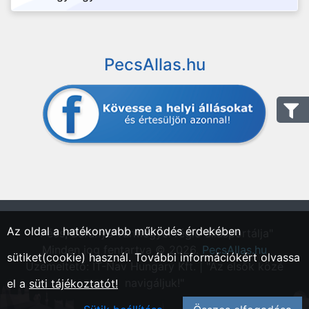
PecsAllas.hu
Az oldal a hatékonyabb működés érdekében
"Pécs, Baranya vármegyei régió állásportálja"
Minden jog fentartva © 2026.
PecsAllas.hu
sütiket(cookie) használ. További információkért olvassa
Üzemeltető: IT-Nav Hungary Kft. | "Az elsők közé
navigáljuk!"
el a
süti tájékoztatót!