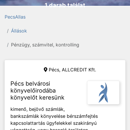
1 darab találat
PecsAllas
Állások
Pénzügy, számvitel, kontrolling
Pécs,
ALLCREDIT Kft.
Pécs belvárosi
könyvelőirodába
könyvelőt keresünk
kimenő, bejövő számlák,
bankszámlák könyvelése bérszámfejtés
kapcsolattartás ügyfelekkel szakirányú