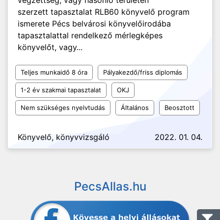
végzettség, vagy hasonló területen
szerzett tapasztalat RLB60 könyvelő program
ismerete Pécs belvárosi könyvelőirodába
tapasztalattal rendelkező mérlegképes
könyvelőt, vagy...
Teljes munkaidő 8 óra
Pályakezdő/friss diplomás
1-2 év szakmai tapasztalat
OKJ
Nem szükséges nyelvtudás
Általános
Beosztott
Könyvelő, könyvvizsgáló
2022. 01. 04.
PecsAllas.hu