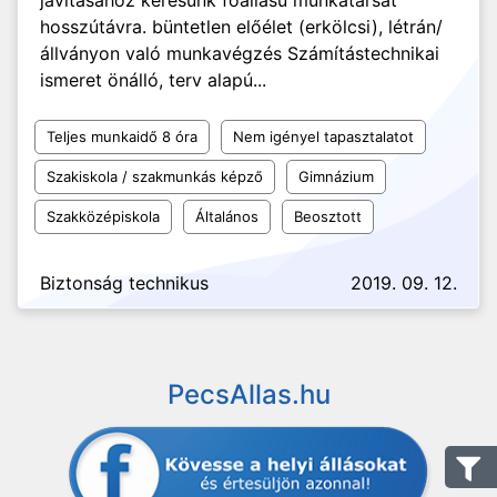
javításához keresünk főállású munkatársat
hosszútávra. büntetlen előélet (erkölcsi), létrán/
állványon való munkavégzés Számítástechnikai
ismeret önálló, terv alapú...
Teljes munkaidő 8 óra
Nem igényel tapasztalatot
Szakiskola / szakmunkás képző
Gimnázium
Szakközépiskola
Általános
Beosztott
Biztonság technikus
2019. 09. 12.
PecsAllas.hu