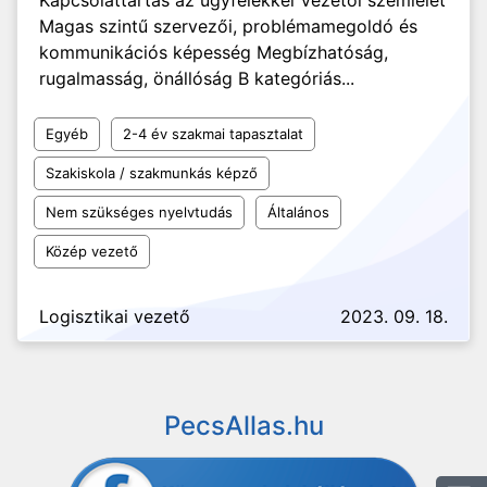
Kapcsolattartás az ügyfelekkel Vezetői szemlélet
Magas szintű szervezői, problémamegoldó és
kommunikációs képesség Megbízhatóság,
rugalmasság, önállóság B kategóriás...
Egyéb
2-4 év szakmai tapasztalat
Szakiskola / szakmunkás képző
Nem szükséges nyelvtudás
Általános
Közép vezető
Logisztikai vezető
2023. 09. 18.
PecsAllas.hu