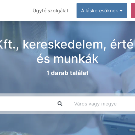
Ügyfélszolgálat
Álláskeresőknek
t., kereskedelem, érté
és munkák
1 darab találat