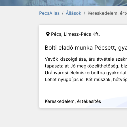
PecsAllas
Állások
Kereskedelem, ért
Pécs,
Limesz-Pécs Kft.
Bolti eladó munka Pécsett, gy
Vevők kiszolgálása, áru átvétele szak
tapasztalat Jó megközelíthetőség, biz
Uránvárosi élelmiszerboltba gyakorlat
Lehet nyugdíjas is. Két műszak, hétvég
Kereskedelem, értékesítés