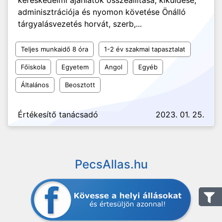
kereskedelmi ajánlatok összeállítása, kiküldése,
adminisztrációja és nyomon követése Önálló
tárgyalásvezetés horvát, szerb,...
Teljes munkaidő 8 óra
1-2 év szakmai tapasztalat
Főiskola
Egyetem
Angol
Egyéb
Általános
Beosztott
Értékesítő tanácsadó
2023. 01. 25.
PecsAllas.hu