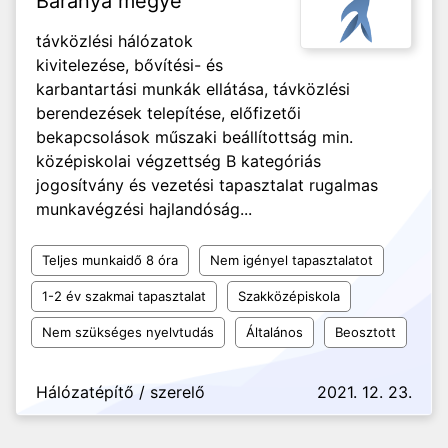
Baranya megye
távközlési hálózatok
kivitelezése, bővítési- és
karbantartási munkák ellátása, távközlési
berendezések telepítése, előfizetői
bekapcsolások műszaki beállítottság min.
középiskolai végzettség B kategóriás
jogosítvány és vezetési tapasztalat rugalmas
munkavégzési hajlandóság...
Teljes munkaidő 8 óra
Nem igényel tapasztalatot
1-2 év szakmai tapasztalat
Szakközépiskola
Nem szükséges nyelvtudás
Általános
Beosztott
Hálózatépítő / szerelő
2021. 12. 23.