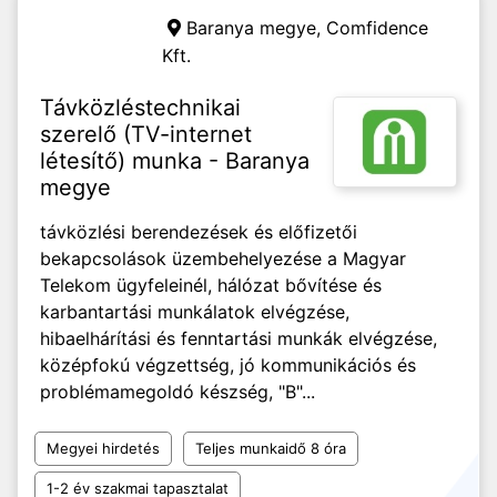
Baranya megye,
Comfidence
Kft.
Távközléstechnikai
szerelő (TV-internet
létesítő) munka - Baranya
megye
távközlési berendezések és előfizetői
bekapcsolások üzembehelyezése a Magyar
Telekom ügyfeleinél, hálózat bővítése és
karbantartási munkálatok elvégzése,
hibaelhárítási és fenntartási munkák elvégzése,
középfokú végzettség, jó kommunikációs és
problémamegoldó készség, "B"...
Megyei hirdetés
Teljes munkaidő 8 óra
1-2 év szakmai tapasztalat