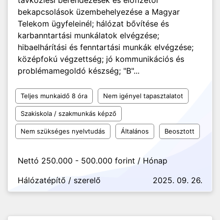
távközlési berendezések és előfizetői
bekapcsolások üzembehelyezése a Magyar
Telekom ügyfeleinél; hálózat bővítése és
karbanntartási munkálatok elvégzése;
hibaelhárítási és fenntartási munkák elvégzése;
középfokú végzettség; jó kommunikációs és
problémamegoldó készség; "B"...
Teljes munkaidő 8 óra
Nem igényel tapasztalatot
Szakiskola / szakmunkás képző
Nem szükséges nyelvtudás
Általános
Beosztott
Nettó 250.000 - 500.000 forint / Hónap
Hálózatépítő / szerelő
2025. 09. 26.