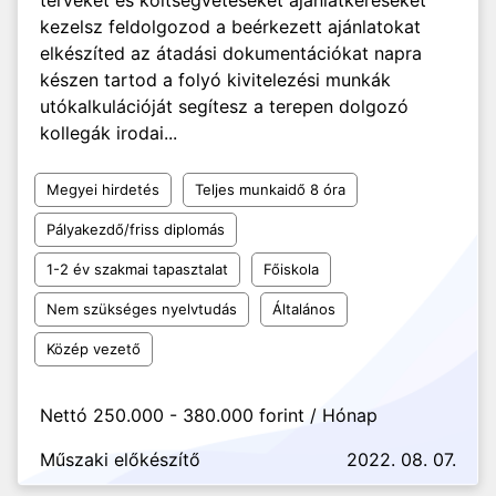
terveket és költségvetéseket ajánlatkéréseket
kezelsz feldolgozod a beérkezett ajánlatokat
elkészíted az átadási dokumentációkat napra
készen tartod a folyó kivitelezési munkák
utókalkulációját segítesz a terepen dolgozó
kollegák irodai...
Megyei hirdetés
Teljes munkaidő 8 óra
Pályakezdő/friss diplomás
1-2 év szakmai tapasztalat
Főiskola
Nem szükséges nyelvtudás
Általános
Közép vezető
Nettó 250.000 - 380.000 forint / Hónap
Műszaki előkészítő
2022. 08. 07.