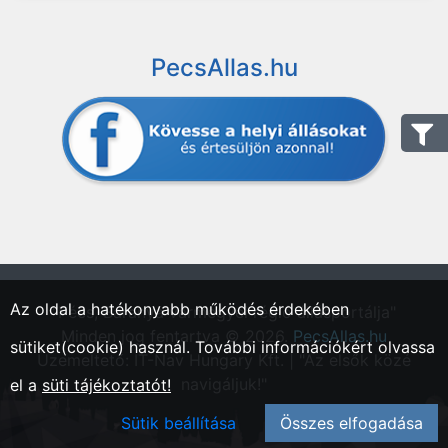
PecsAllas.hu
Az oldal a hatékonyabb működés érdekében
"Pécs, Baranya vármegyei régió állásportálja"
Minden jog fentartva © 2026.
PecsAllas.hu
sütiket(cookie) használ. További információkért olvassa
Üzemeltető: IT-Nav Hungary Kft. | "Az elsők közé
navigáljuk!"
el a
süti tájékoztatót!
Sütik beállítása
Összes elfogadása