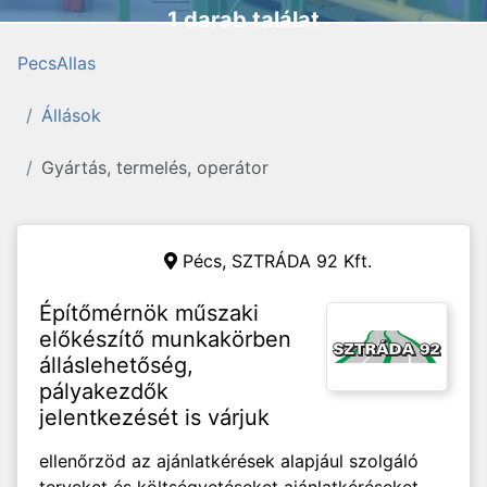
1 darab találat
PecsAllas
Állások
Gyártás, termelés, operátor
Pécs,
SZTRÁDA 92 Kft.
Építőmérnök műszaki
előkészítő munkakörben
álláslehetőség,
pályakezdők
jelentkezését is várjuk
ellenőrzöd az ajánlatkérések alapjául szolgáló