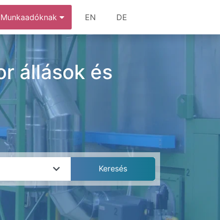
Munkaadóknak
EN
DE
or állások és