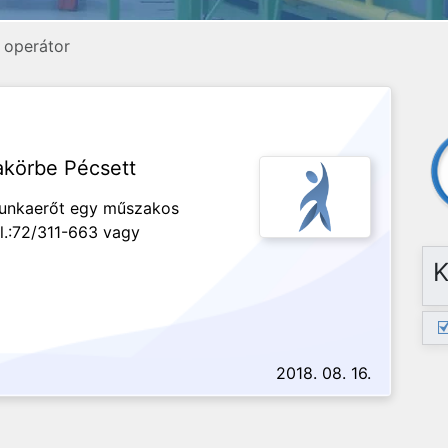
, operátor
akörbe Pécsett
 munkaerőt egy műszakos
l.:72/311-663 vagy
K
2018. 08. 16.