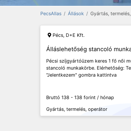
PecsAllas
Állások
Gyártás, termelés
Pécs,
D+E Kft.
Álláslehetőség stancoló munk
Pécsi szíjgyártóüzem keres 1 fő női
stancoló munkakörbe. Elérhetőség: Te
"Jelentkezem" gombra kattintva
Bruttó 138 - 138 forint / hónap
Gyártás, termelés, operátor