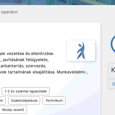
, operátor
s
k vezetése és ellenőrzése.
 javításának felügyelete,
arbantartás, szervezés,
K
ek tartalmának elsajátítása. Munkavédelmi-,
1-2 év szakmai tapasztalat
um
Szakközépiskola
Technikum
Közép vezető