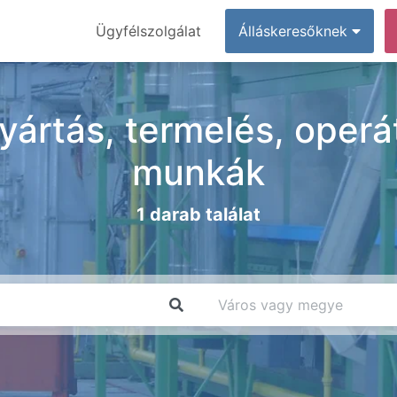
Ügyfélszolgálat
Álláskeresőknek
yártás, termelés, operá
munkák
1 darab találat