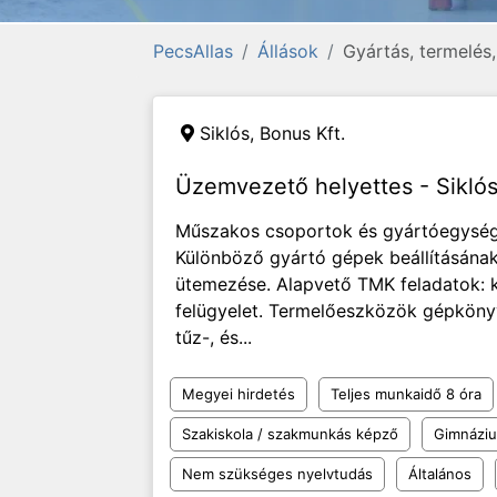
PecsAllas
Állások
Gyártás, termelés
Siklós,
Bonus Kft.
Üzemvezető helyettes - Sikló
Műszakos csoportok és gyártóegysége
Különböző gyártó gépek beállításának,
ütemezése. Alapvető TMK feladatok: k
felügyelet. Termelőeszközök gépkönyv
tűz-, és...
Megyei hirdetés
Teljes munkaidő 8 óra
Szakiskola / szakmunkás képző
Gimnázi
Nem szükséges nyelvtudás
Általános