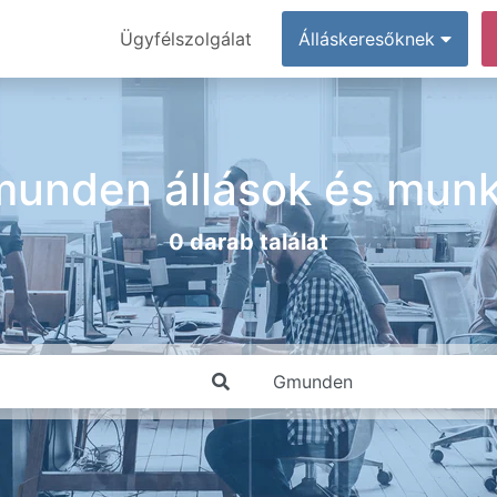
Ügyfélszolgálat
Álláskeresőknek
unden állások és mun
0 darab találat