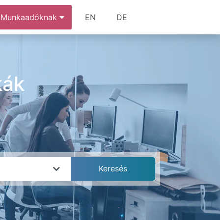
Munkaadóknak
EN
DE
kák