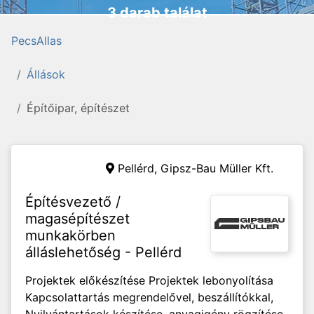
3 darab találat
PecsAllas
Állások
Építőipar, építészet
Pellérd,
Gipsz-Bau Müller Kft.
Építésvezető /
magasépítészet
munkakörben
álláslehetőség - Pellérd
Projektek előkészítése Projektek lebonyolítása
Kapcsolattartás megrendelővel, beszállítókkal,