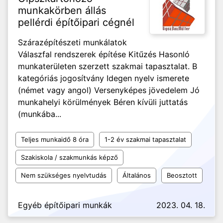
munkakörben állás
pellérdi építőipari cégnél
Szárazépítészeti munkálatok
Válaszfal rendszerek építése Kitűzés Hasonló
munkaterületen szerzett szakmai tapasztalat. B
kategóriás jogosítvány Idegen nyelv ismerete
(német vagy angol) Versenyképes jövedelem Jó
munkahelyi körülmények Béren kívüli juttatás
(munkába...
Teljes munkaidő 8 óra
1-2 év szakmai tapasztalat
Szakiskola / szakmunkás képző
Nem szükséges nyelvtudás
Általános
Beosztott
Egyéb építőipari munkák
2023. 04. 18.