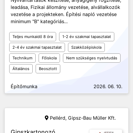
Nyilvántartások készítése, anyagigény rögzítése,
leadása, Fizikai állomány vezetése, alvállalkozók
vezetése a projekteken. Építési napló vezetése
minimum "B" kategóriás...
Teljes munkaidő 8 óra
1-2 év szakmai tapasztalat
2-4 év szakmai tapasztalat
Szakközépiskola
Technikum
Főiskola
Nem szükséges nyelvtudás
Általános
Beosztott
Építőmunka
2026. 06. 10.
Pellérd,
Gipsz-Bau Müller Kft.
Gipszkartonozó