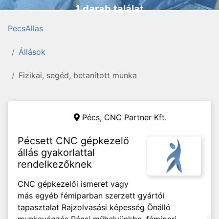
1 darab találat
PecsAllas
Állások
Fizikai, segéd, betanított munka
Pécs,
CNC Partner Kft.
Pécsett CNC gépkezelő
állás gyakorlattal
rendelkezőknek
CNC gépkezelői ismeret vagy
más egyéb fémiparban szerzett gyártói
tapasztalat Rajzolvasási képesség Önálló