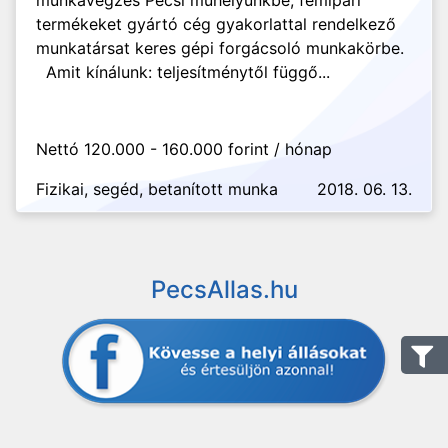
munkavégzés Pécsi műhelyünkbe, fémipari
termékeket gyártó cég gyakorlattal rendelkező
munkatársat keres gépi forgácsoló munkakörbe.
Amit kínálunk: teljesítménytől függő...
Nettó 120.000 - 160.000 forint / hónap
Fizikai, segéd, betanított munka
2018. 06. 13.
PecsAllas.hu