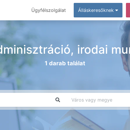
Ügyfélszolgálat
Álláskeresőknek
dminisztráció, irodai m
1 darab találat