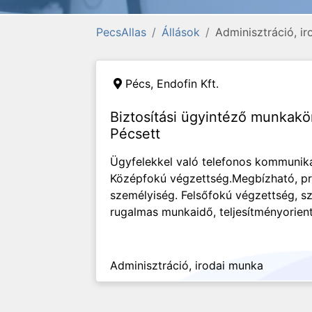
PecsAllas
Állások
Adminisztráció, i
Pécs,
Endofin Kft.
Biztosítási ügyintéző munkak
Pécsett
Ügyfelekkel való telefonos kommuniká
Középfokú végzettség.Megbízható, pre
személyiség. Felsőfokú végzettség, s
rugalmas munkaidő, teljesítményorien
Adminisztráció, irodai munka