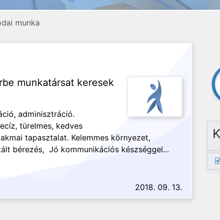
rodai munka
örbe munkatársat keresek
ció, adminisztráció.
cíz, türelmes, kedves
K
zakmai tapasztalat. Kelemmes környezet,
tált bérezés, Jó kommunikációs készséggel...
2018. 09. 13.