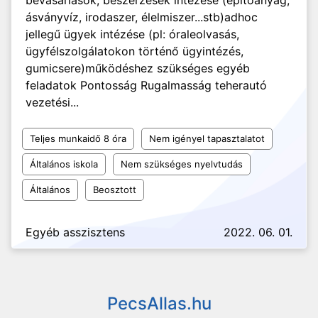
bevásárlások, beszerzések intézése (építőanyag,
ásványvíz, irodaszer, élelmiszer...stb)adhoc
jellegű ügyek intézése (pl: óraleolvasás,
ügyfélszolgálatokon történő ügyintézés,
gumicsere)működéshez szükséges egyéb
feladatok Pontosság Rugalmasság teherautó
vezetési...
Teljes munkaidő 8 óra
Nem igényel tapasztalatot
Általános iskola
Nem szükséges nyelvtudás
Általános
Beosztott
Egyéb asszisztens
2022. 06. 01.
PecsAllas.hu